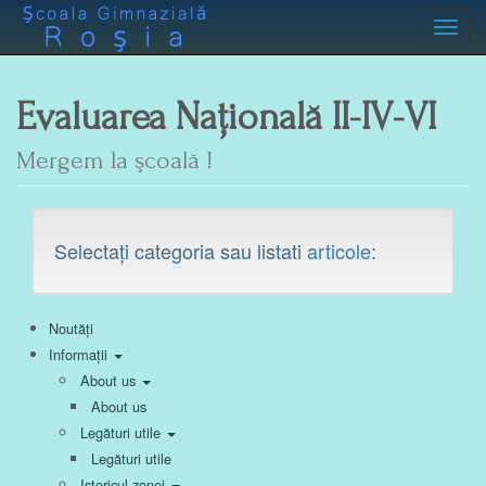
Toggl
Evaluarea Națională II-IV-VI
Mergem la şcoală !
Selectați categoria sau listati
articole
:
Noutăți
Informații
About us
About us
Legături utile
Legături utile
Istoricul zonei