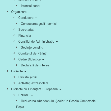
Istoricul zonei
Organizare
Conducere
Conducerea școlii, comisii
Secretariat
Financiar
Consiliul de Administrație
Ședințe consiliu
Comitetul de Părinți
Cadre Didactice
Declarații de Interes
Proiecte
Revista școlii
Activități extrașcolare
Proiecte cu Finanțare Europeană
PNRAS
Reducerea Abandonului Școlar în Școala Gimnazială
Roșia