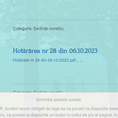
Categoria:
Ședințe consiliu
,
Hotărârea nr 28 din 06.10.2023
Hotărâre nr 28 din 06.10.2023.pdf
, ...
Categoria:
Ședințe consiliu
,
Schimba setarile cookie.
, suntem acum obligati de lege sa va punem la dispozitie setari 
iu, va punem la dispozitie un buton in coltul de jos al paginii. I