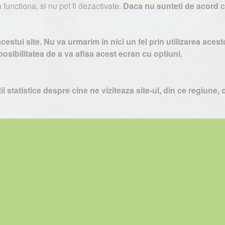
functiona, si nu pot fi dezactivate.
Daca nu sunteti de acord 
« Previous
1
2
3
4
Next »
cesarii informatiilor de pe acest site sau a materialelor prezenta
acestui site. Nu va urmarim in nici un fel prin utilizarea ac
osibilitatea de a va afisa acest ecran cu optiuni.
Petro
&
Aquis
2022-2027 - servicii profesionale de creare
WebNo
cest site au fost furnizate de catre proprietarul de domeniu! Pentru oric
 statistice despre cine ne viziteaza site-ul, din ce regiune, c
n acest caz, totusi noi putem colecta anumite informatii uti