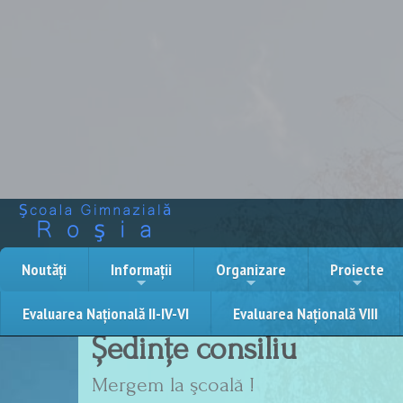
Noutăți
Informații
Organizare
Proiecte
Evaluarea Națională II-IV-VI
Evaluarea Națională VIII
Ședințe consiliu
Mergem la şcoală !