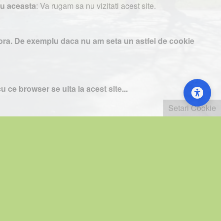
cu aceasta
: Va rugam sa nu vizitati acest site.
te aici va rugam sa apasati Accept toate Cookies.
estora. De exemplu daca nu am seta un astfel de cookie
u
. Hai la noi !
e probleme va rog sa ne contactati.
u ce browser se uita la acest site...
Setari Cookie
Setari Cookie
le. Puteti citi mai mult despre acest mod la
Google
...