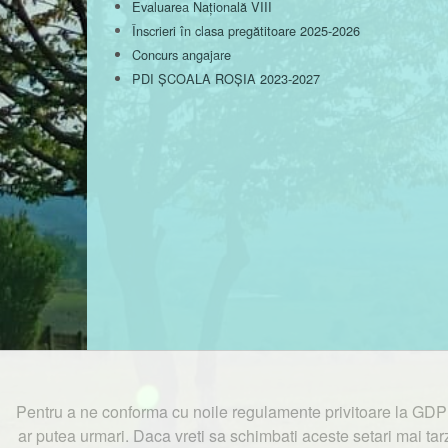
Evaluarea Națională VIII
Înscrieri în clasa pregătitoare 2025-2026
Concurs angajare
PDI ȘCOALA ROȘIA 2023-2027
Pentru a ne conforma cu noile regulamente privitoare la GDPR
ar putea urmari. Daca vreti sa schimbati aceste setari mai tarz