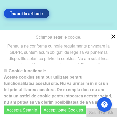
Înapoi la articole
Schimba setarile cookie.
Copyright ©
Petro
&
Aquis
2022-2027 - servicii profesionale
Pentru a ne conforma cu noile regulamente privitoare la
de creare
WebNou
. Hai la noi !
GDPR, suntem acum obligati de lege sa va punem la
Textele si imaginile prezente pe acest site au fost furnizate de
dispozitie setari cu privire la cookies. Nu am setat inca
catre proprietarul de domeniu! Pentru orice probleme va rog sa ne
aceste cookie care v-ar putea urmari. Daca vreti sa
contactati.
Cookie functionale
schimbati aceste setari mai tarziu, va punem la dispozitie un
Aceste cookies sunt pur utilizate pentru
buton in coltul de jos al paginii. In orice caz, va aducem la
functionalitatea acestui site. Nu va urmarim in nici un
cunostiinta ca unele cookie sunt intr-adevar necesare
fel prin utilizarea acestora. De exemplu daca nu am
website-ului nostru pentru a functiona, si nu pot fi
seta un astfel de cookie pentru stocarea acestor setari,
dezactivate.
Daca nu sunteti de acord cu aceasta
: Va
nu am putea sa va oferim posibilitatea de a va afisa
rugam sa nu vizitati acest site.
acest ecran cu optiuni.
Accepta Setarile
Accept toate Cookies
Setari Cookie
Setari Cookie
Pentru a ne sprijini activitatea, in schimbul accesarii