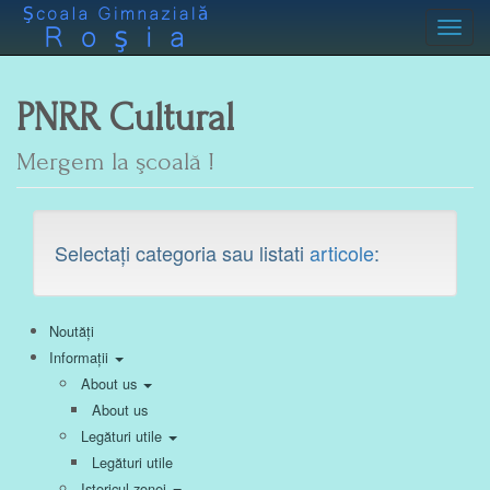
Toggl
PNRR Cultural
Mergem la şcoală !
Selectați categoria sau listati
articole
:
Noutăți
Informații
About us
About us
Legături utile
Legături utile
Istoricul zonei