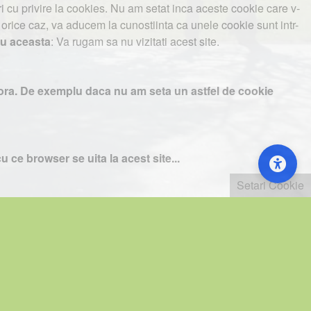
cu privire la cookies. Nu am setat inca aceste cookie care v-
n orice caz, va aducem la cunostiinta ca unele cookie sunt intr-
cu aceasta
: Va rugam sa nu vizitati acest site.
te aici va rugam sa apasati Accept toate Cookies.
estora. De exemplu daca nu am seta un astfel de cookie
u
. Hai la noi !
e probleme va rog sa ne contactati.
u ce browser se uita la acest site...
Setari Cookie
Setari Cookie
le. Puteti citi mai mult despre acest mod la
Google
...