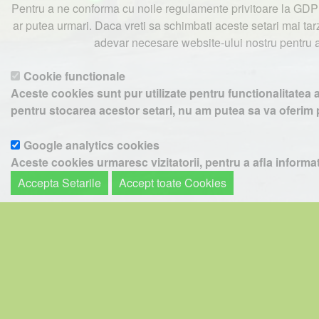
Pentru a ne conforma cu noile regulamente privitoare la GDPR
ar putea urmari. Daca vreti sa schimbati aceste setari mai tarz
adevar necesare website-ului nostru pentru a 
Cookie functionale
Pentru a ne sprijini activitatea, in schimbul ac
Aceste cookies sunt pur utilizate pentru functionalitatea 
pentru stocarea acestor setari, nu am putea sa va oferim p
Copyright ©
Google analytics cookies
Textele si imaginile prezente pe a
Aceste cookies urmaresc vizitatorii, pentru a afla informatii
Accepta Setarile
Accept toate Cookies
Google analytics cookies - mod ANONIM
Adresa dumneavoastra IP nu este niciodata scrisa pe disk i