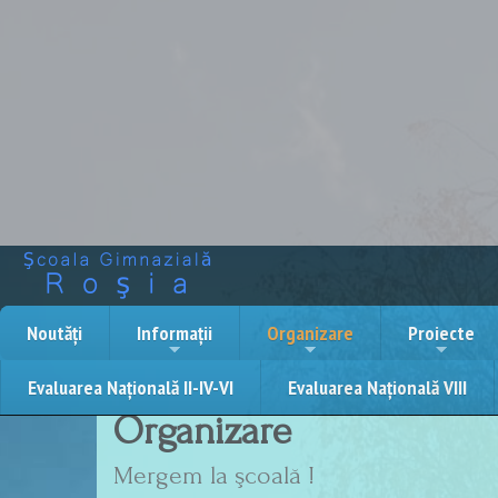
Noutăți
Informații
Organizare
Proiecte
Evaluarea Națională II-IV-VI
Evaluarea Națională VIII
Organizare
Mergem la şcoală !