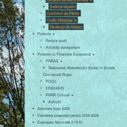
Ședințe consiliu
Comitetul de Părinți
Cadre Didactice
Declarații de Interes
Proiecte
Revista școlii
Activități extrașcolare
Proiecte cu Finanțare Europeană
PNRAS
Reducerea Abandonului Școlar în Școala
Gimnazială Roșia
POCU
ERASMUS
PNRR Cultural
Achiziții
Admitere liceu 2025
Înscrierea preșcolari pentru 2025-2026
Evaluarea Națională II-IV-VI