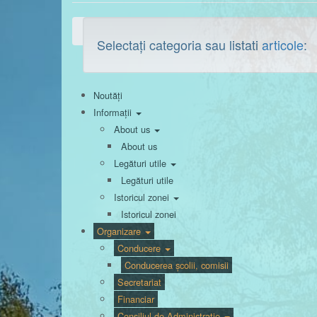
Selectați categoria sau listati
articole
:
Noutăți
Informații
About us
About us
Legături utile
Legături utile
Istoricul zonei
Istoricul zonei
Organizare
Conducere
Conducerea școlii, comisii
Secretariat
Financiar
Consiliul de Administrație