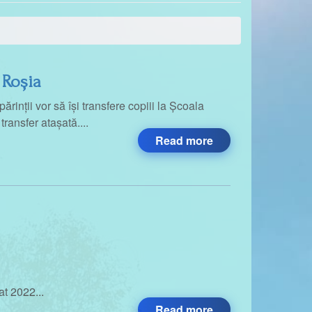
 Roșia
părinții vor să își transfere copiii la Școala
ransfer atașată....
Read more
at 2022...
Read more