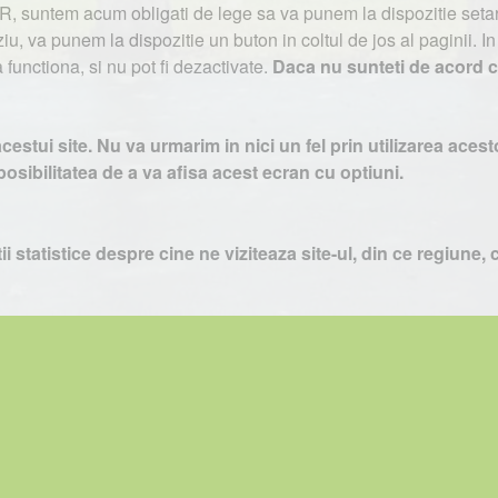
, suntem acum obligati de lege sa va punem la dispozitie setari 
iu, va punem la dispozitie un buton in coltul de jos al paginii. I
functiona, si nu pot fi dezactivate.
Daca nu sunteti de acord 
« Previous
1
2
3
4
5
Next »
cesarii informatiilor de pe acest site sau a materialelor prezenta
acestui site. Nu va urmarim in nici un fel prin utilizarea ac
osibilitatea de a va afisa acest ecran cu optiuni.
Petro
&
Aquis
2022-2027 - servicii profesionale de creare
WebNo
cest site au fost furnizate de catre proprietarul de domeniu! Pentru oric
 statistice despre cine ne viziteaza site-ul, din ce regiune, c
n acest caz, totusi noi putem colecta anumite informatii uti