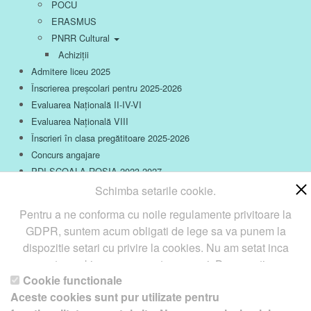
POCU
ERASMUS
PNRR Cultural
Achiziții
Admitere liceu 2025
Înscrierea preșcolari pentru 2025-2026
Evaluarea Națională II-IV-VI
Evaluarea Națională VIII
Înscrieri în clasa pregătitoare 2025-2026
Concurs angajare
PDI ȘCOALA ROȘIA 2023-2027
Schimba setarile cookie.
Proiecte
Activități extrașcolare
Pentru a ne conforma cu noile regulamente privitoare la
GDPR, suntem acum obligati de lege sa va punem la
dispozitie setari cu privire la cookies. Nu am setat inca
aceste cookie care v-ar putea urmari. Daca vreti sa
Cookie functionale
schimbati aceste setari mai tarziu, va punem la dispozitie un
Copyright ©
Petro
&
Aquis
2022-2027 - servicii profesionale
Aceste cookies sunt pur utilizate pentru
buton in coltul de jos al paginii. In orice caz, va aducem la
de creare
WebNou
. Hai la noi !