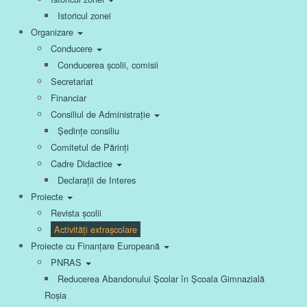
Istoricul zonei
Organizare
Conducere
Conducerea școlii, comisii
Secretariat
Financiar
Consiliul de Administrație
Ședințe consiliu
Comitetul de Părinți
Cadre Didactice
Declarații de Interes
Proiecte
Revista școlii
Activități extrașcolare
Proiecte cu Finanțare Europeană
PNRAS
Reducerea Abandonului Școlar în Școala Gimnazială
Roșia