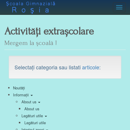
Toggl
Activități extrașcolare
Mergem la şcoală !
Selectați categoria sau listati
articole
:
Noutăți
Informații
About us
About us
Legături utile
Legături utile
Istoricul zonei