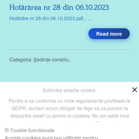
Hotărârea nr 28 din 06.10.2023
Hotărâre nr 28 din 06.10.2023.pdf
, ...
Read more
Categoria:
Ședințe consiliu
,
Schimba setarile cookie.
« Previous
1
2
3
4
Next »
Pentru a ne conforma cu noile regulamente privitoare la
GDPR, suntem acum obligati de lege sa va punem la
dispozitie setari cu privire la cookies. Nu am setat inca
aceste cookie care v-ar putea urmari. Daca vreti sa
Cookie functionale
schimbati aceste setari mai tarziu, va punem la dispozitie un
Copyright ©
Petro
&
Aquis
2022-2027 - servicii profesionale
Aceste cookies sunt pur utilizate pentru
buton in coltul de jos al paginii. In orice caz, va aducem la