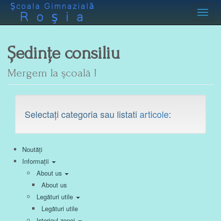
Toggl
Ședințe consiliu
Mergem la şcoală !
Selectați categoria sau listati
articole
:
Noutăți
Informații
About us
About us
Legături utile
Legături utile
Istoricul zonei