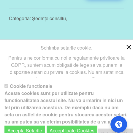
Categoria:
Ședințe consiliu
,
Schimba setarile cookie.
« Previous
1
2
3
4
Next »
Pentru a ne conforma cu noile regulamente privitoare la
GDPR, suntem acum obligati de lege sa va punem la
dispozitie setari cu privire la cookies. Nu am setat inca
aceste cookie care v-ar putea urmari. Daca vreti sa
Cookie functionale
schimbati aceste setari mai tarziu, va punem la dispozitie un
Copyright ©
Petro
&
Aquis
2022-2027 - servicii profesionale
Aceste cookies sunt pur utilizate pentru
buton in coltul de jos al paginii. In orice caz, va aducem la
de creare
WebNou
. Hai la noi !
functionalitatea acestui site. Nu va urmarim in nici un
cunostiinta ca unele cookie sunt intr-adevar necesare
Textele si imaginile prezente pe acest site au fost furnizate de
fel prin utilizarea acestora. De exemplu daca nu am
website-ului nostru pentru a functiona, si nu pot fi
catre proprietarul de domeniu! Pentru orice probleme va rog sa ne
seta un astfel de cookie pentru stocarea acestor setari,
dezactivate.
Daca nu sunteti de acord cu aceasta
: Va
contactati.
nu am putea sa va oferim posibilitatea de a va afisa
rugam sa nu vizitati acest site.
acest ecran cu optiuni.
Accepta Setarile
Accept toate Cookies