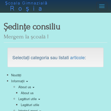
Toggl
Ședințe consiliu
Mergem la şcoală !
Selectați categoria sau listati
articole
:
Noutăți
Informații
About us
About us
Legături utile
Legături utile
Istoricul zonei