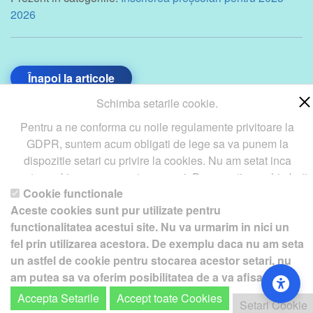
2026
Înapoi la articole
Schimba setarile cookie.
Pentru a ne conforma cu noile regulamente privitoare la
GDPR, suntem acum obligati de lege sa va punem la
Copyright ©
Petro
&
Aquis
2022-2027 - servicii profesionale
dispozitie setari cu privire la cookies. Nu am setat inca
de creare
WebNou
. Hai la noi !
aceste cookie care v-ar putea urmari. Daca vreti sa schimbati
Textele si imaginile prezente pe acest site au fost furnizate de
Cookie functionale
aceste setari mai tarziu, va punem la dispozitie un buton in
catre proprietarul de domeniu! Pentru orice probleme va rog sa ne
Aceste cookies sunt pur utilizate pentru
coltul de jos al paginii. In orice caz, va aducem la cunostiinta
functionalitatea acestui site. Nu va urmarim in nici un
contactati.
ca unele cookie sunt intr-adevar necesare website-ului
fel prin utilizarea acestora. De exemplu daca nu am seta
nostru pentru a functiona, si nu pot fi dezactivate.
Daca nu
un astfel de cookie pentru stocarea acestor setari, nu
sunteti de acord cu aceasta
: Va rugam sa nu vizitati acest
am putea sa va oferim posibilitatea de a va afisa acest
site.
ecran cu optiuni.
Accepta Setarile
Accept toate Cookies
Setari Cookie
Setari Cookie
Pentru a ne sprijini activitatea, in schimbul accesarii