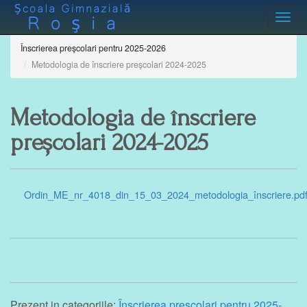
Togg
Înscrierea preșcolari pentru 2025-2026
Metodologia de înscriere preșcolari 2024-2025
Metodologia de înscriere
preșcolari 2024-2025
Ordin_ME_nr_4018_din_15_03_2024_metodologia_înscriere.pd
Prezent in categoriile:
Înscrierea preșcolari pentru 2025-