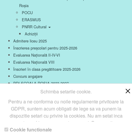
Roșia
POCU
ERASMUS
PNRR Cultural
Achiziții
Admitere liceu 2025
Înscrierea preșcolari pentru 2025-2026
Evaluarea Națională II-IV-VI
Evaluarea Națională VIII
Înscrieri în clasa pregătitoare 2025-2026
Concurs angajare
PDI ȘCOALA ROȘIA 2023-2027
Schimba setarile cookie.
Înscrieri în clasa pregătitoare 2025-2026
Pentru a ne conforma cu noile regulamente privitoare la
GDPR, suntem acum obligati de lege sa va punem la
dispozitie setari cu privire la cookies. Nu am setat inca
aceste cookie care v-ar putea urmari. Daca vreti sa
Cookie functionale
schimbati aceste setari mai tarziu, va punem la dispozitie un