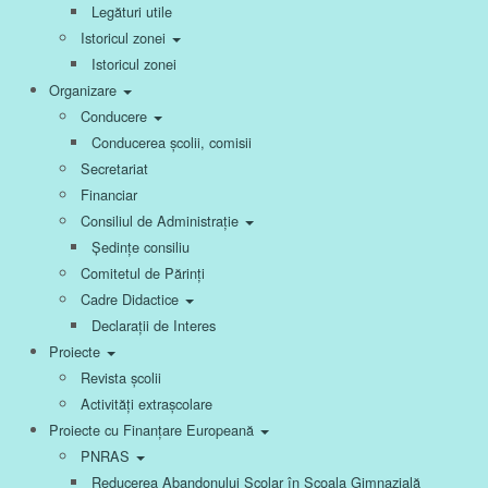
Legături utile
Istoricul zonei
Istoricul zonei
Organizare
Conducere
Conducerea școlii, comisii
Secretariat
Financiar
Consiliul de Administrație
Ședințe consiliu
Comitetul de Părinți
Cadre Didactice
Declarații de Interes
Proiecte
Revista școlii
Activități extrașcolare
Proiecte cu Finanțare Europeană
PNRAS
Reducerea Abandonului Școlar în Școala Gimnazială