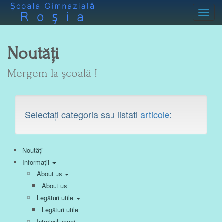
Toggl
Noutăți
Mergem la şcoală !
Selectați categoria sau listati
articole
:
Noutăți
Informații
About us
About us
Legături utile
Legături utile
Istoricul zonei