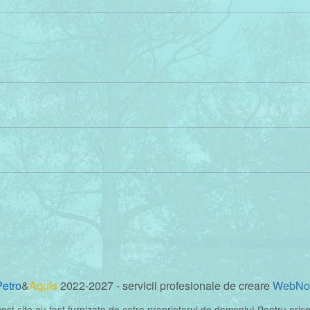
Petro
&
Aquis
2022-2027 - servicii profesionale de creare
WebNo
cest site au fost furnizate de catre proprietarul de domeniu! Pentru oric