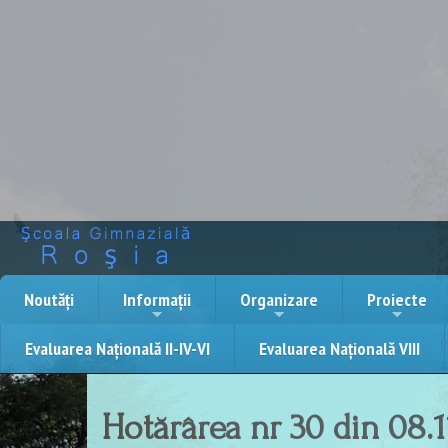
Noutăți
Informații
Organizare
Proiecte
Evaluarea Națională II-IV-VI
Evaluarea Națională VIII
Organizare
Consiliul de Administrație
Ședințe consili
Hotărârea nr 30 din 08.1