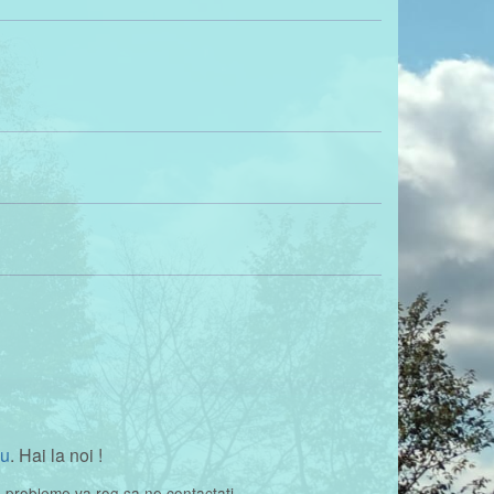
u
. Hai la noi !
e probleme va rog sa ne contactati.