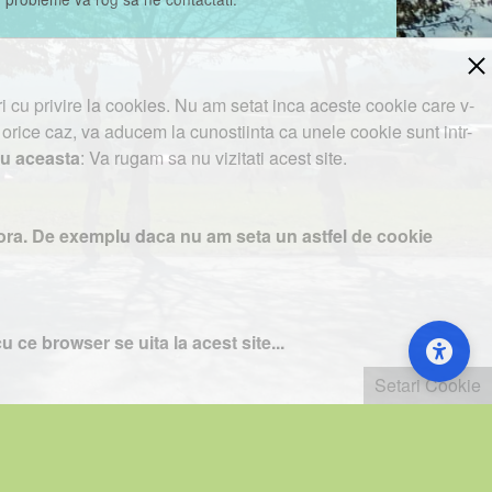
cu privire la cookies. Nu am setat inca aceste cookie care v-
n orice caz, va aducem la cunostiinta ca unele cookie sunt intr-
cu aceasta
: Va rugam sa nu vizitati acest site.
te aici va rugam sa apasati Accept toate Cookies.
estora. De exemplu daca nu am seta un astfel de cookie
u ce browser se uita la acest site...
Setari Cookie
Setari Cookie
le. Puteti citi mai mult despre acest mod la
Google
...