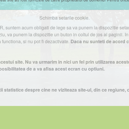
Schimba setarile cookie.
, suntem acum obligati de lege sa va punem la dispozitie setari 
iu, va punem la dispozitie un buton in coltul de jos al paginii. I
functiona, si nu pot fi dezactivate.
Daca nu sunteti de acord 
cesarii informatiilor de pe acest site sau a materialelor prezenta
acestui site. Nu va urmarim in nici un fel prin utilizarea ac
osibilitatea de a va afisa acest ecran cu optiuni.
 statistice despre cine ne viziteaza site-ul, din ce regiune, c
n acest caz, totusi noi putem colecta anumite informatii uti