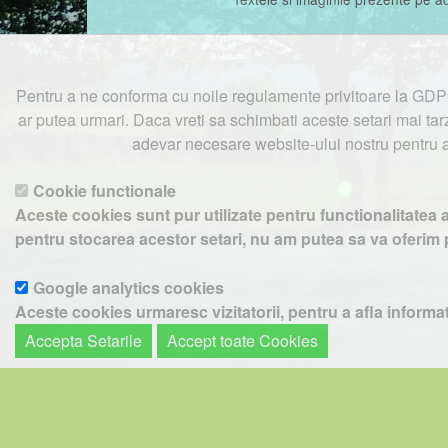
Pentru a ne conforma cu noile regulamente privitoare la GDPR
ar putea urmari. Daca vreti sa schimbati aceste setari mai tarz
adevar necesare website-ului nostru pentru a 
Cookie functionale
Pentru a ne sprijini activitatea, in schimbul ac
Aceste cookies sunt pur utilizate pentru functionalitatea 
pentru stocarea acestor setari, nu am putea sa va oferim p
Google analytics cookies
Aceste cookies urmaresc vizitatorii, pentru a afla informatii
Accepta Setarile
Accept toate Cookies
Google analytics cookies - mod ANONIM
Adresa dumneavoastra IP nu este niciodata scrisa pe disk i