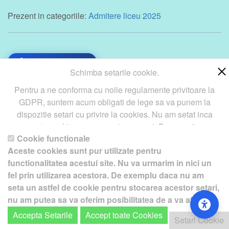
Prezent in categoriile:
Admitere liceu 2025
Înapoi la articole
Schimba setarile cookie.
Pentru a ne conforma cu noile regulamente privitoare la
GDPR, suntem acum obligati de lege sa va punem la
dispozitie setari cu privire la cookies. Nu am setat inca
Copyright ©
Petro
&
Aquis
2022-2027 - servicii profesionale
aceste cookie care v-ar putea urmari. Daca vreti sa
de creare
WebNou
. Hai la noi !
Cookie functionale
schimbati aceste setari mai tarziu, va punem la dispozitie un
Textele si imaginile prezente pe acest site au fost furnizate de
Aceste cookies sunt pur utilizate pentru
buton in coltul de jos al paginii. In orice caz, va aducem la
catre proprietarul de domeniu! Pentru orice probleme va rog sa ne
functionalitatea acestui site. Nu va urmarim in nici un
cunostiinta ca unele cookie sunt intr-adevar necesare
contactati.
fel prin utilizarea acestora. De exemplu daca nu am
website-ului nostru pentru a functiona, si nu pot fi
seta un astfel de cookie pentru stocarea acestor setari,
dezactivate.
Daca nu sunteti de acord cu aceasta
: Va
nu am putea sa va oferim posibilitatea de a va afisa
rugam sa nu vizitati acest site.
acest ecran cu optiuni.
Accepta Setarile
Accept toate Cookies
Setari Cookie
Setari Cookie
Pentru a ne sprijini activitatea, in schimbul accesarii