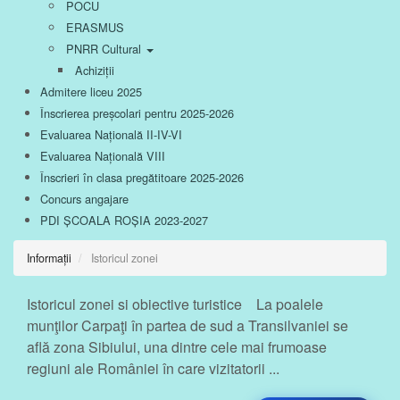
POCU
ERASMUS
PNRR Cultural
Achiziții
Admitere liceu 2025
Înscrierea preșcolari pentru 2025-2026
Evaluarea Națională II-IV-VI
Evaluarea Națională VIII
Înscrieri în clasa pregătitoare 2025-2026
Concurs angajare
PDI ȘCOALA ROȘIA 2023-2027
Informații
Istoricul zonei
Istoricul zonei si obiective turistice La poalele
munţilor Carpaţi în partea de sud a Transilvaniei se
află zona Sibiului, una dintre cele mai frumoase
regiuni ale României în care vizitatorii ...