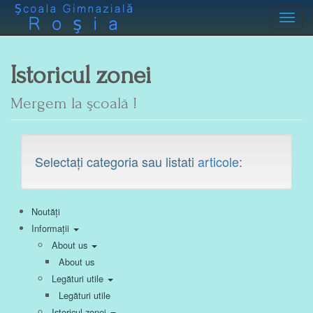
Toggl
Istoricul zonei
Mergem la şcoală !
Selectați categoria sau listati
articole
:
Noutăți
Informații
About us
About us
Legături utile
Legături utile
Istoricul zonei